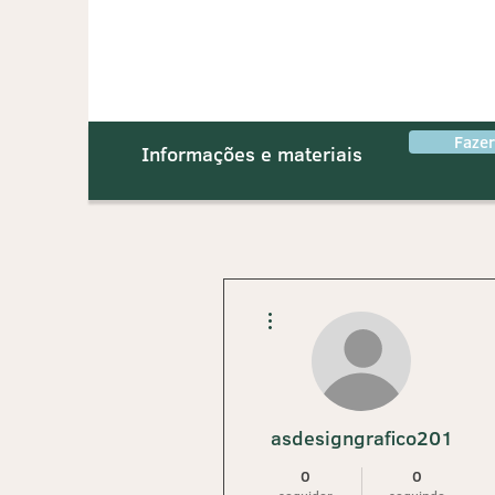
Faze
Informações e materiais
Mais ações
asdesigngrafico201
0
0