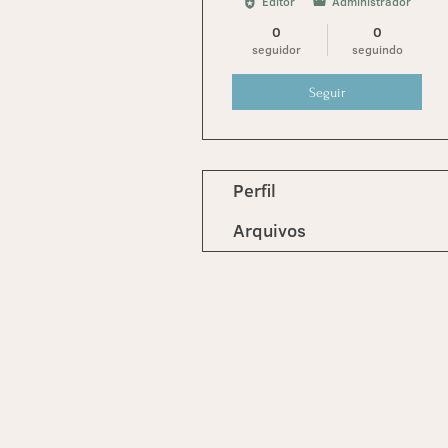
Editor
Administrador
0
0
seguidor
seguindo
Seguir
Perfil
Arquivos