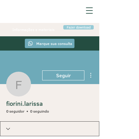
Fazer download
Informações e materiais
Marque sua consulta
Mais ações
Seguir
fiorini.larissa
fiorini.larissa
0 seguidor
0 seguindo