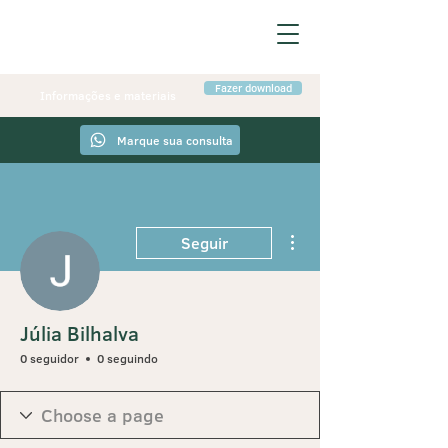
Fazer download
Informações e materiais
Marque sua consulta
Mais ações
Seguir
Júlia Bilhalva
0 seguidor
0 seguindo