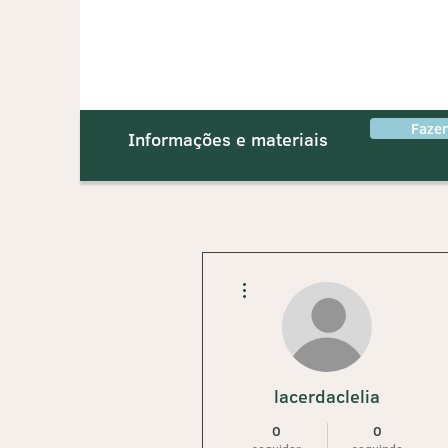
Faze
Informações e materiais
Mais ações
lacerdaclelia
0
0