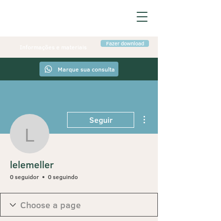
Fazer download
Informações e materiais
Marque sua consulta
Mais ações
Seguir
lelemeller
lelemeller
0 seguidor
0 seguindo