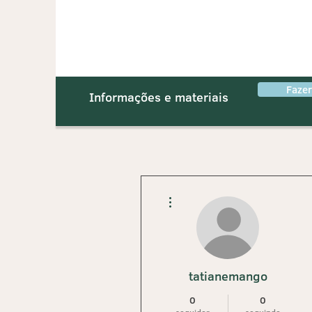
Faze
Informações e materiais
Mais ações
tatianemango
0
0