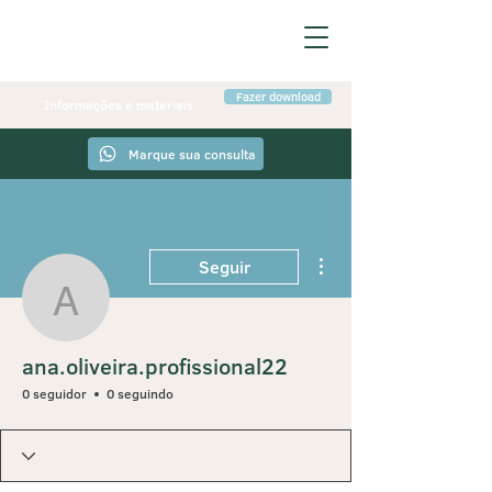
Fazer download
Informações e materiais
Marque sua consulta
Mais ações
Seguir
ana.oliveira.profissional
ana.oliveira.profissional22
0 seguidor
0 seguindo