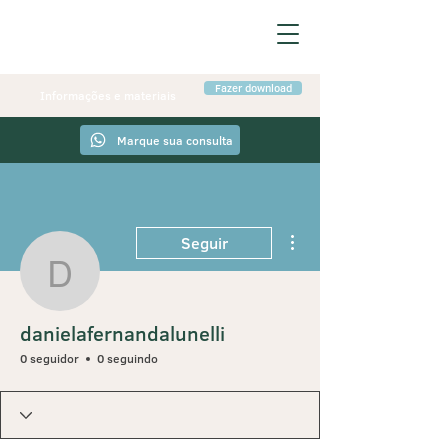
Fazer download
Informações e materiais
Marque sua consulta
Mais ações
Seguir
danielafernandalunelli
danielafernandalunelli
0 seguidor
0 seguindo