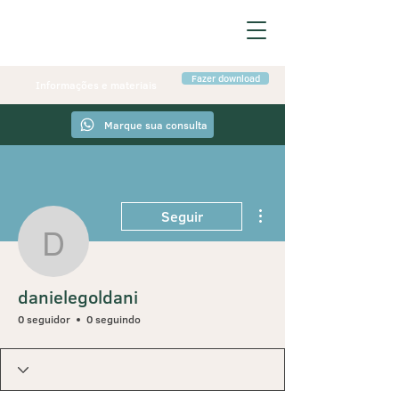
Fazer download
Informações e materiais
Marque sua consulta
Mais ações
Seguir
danielegoldani
danielegoldani
0 seguidor
0 seguindo