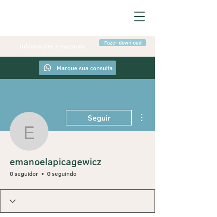
Fazer download
Informações e materiais
Marque sua consulta
Mais ações
Seguir
emanoelapicagewicz
emanoelapicagewicz
0 seguidor
0 seguindo