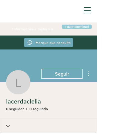
Fazer download
Informações e materiais
Marque sua consulta
Mais ações
Seguir
lacerdaclelia
lacerdaclelia
0 seguidor
0 seguindo