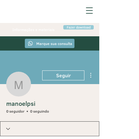
Fazer download
Informações e materiais
Marque sua consulta
Mais ações
Seguir
manoelpsi
manoelpsi
0 seguidor
0 seguindo