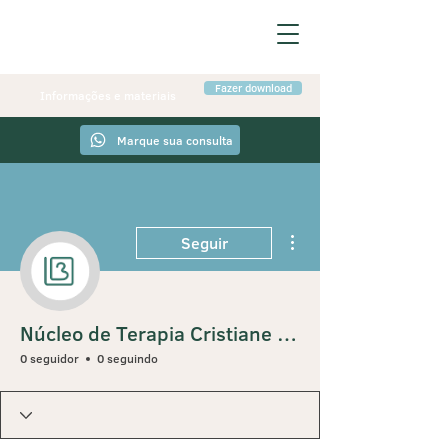
Fazer download
Informações e materiais
Marque sua consulta
Mais ações
Seguir
Núcleo de Terapia Cristiane Bortoncello
0 seguidor
0 seguindo