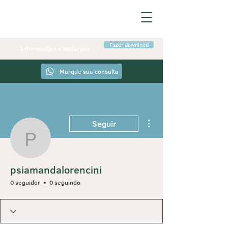
Fazer download
Informações e materiais
Marque sua consulta
Mais ações
Seguir
psiamandalorencini
psiamandalorencini
0 seguidor
0 seguindo