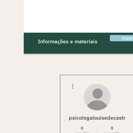
Faze
Informações e materiais
Mais ações
psicologalouisedecastro
0
0