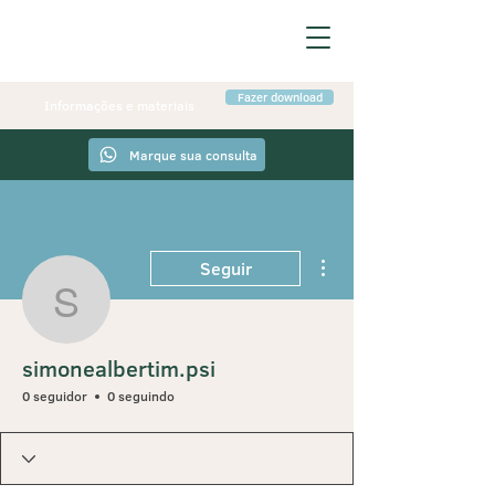
Fazer download
Informações e materiais
Marque sua consulta
Mais ações
Seguir
simonealbertim.psi
simonealbertim.psi
0 seguidor
0 seguindo